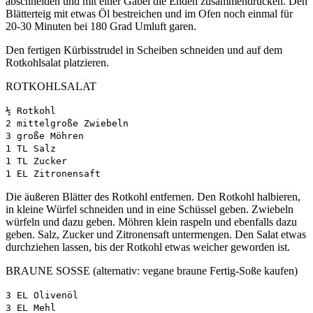
abschneiden und mit einer Gabel die Enden zusammendrücken. Den
Blätterteig mit etwas Öl bestreichen und im Ofen noch einmal für
20-30 Minuten bei 180 Grad Umluft garen.
Den fertigen Kürbisstrudel in Scheiben schneiden und auf dem
Rotkohlsalat platzieren.
ROTKOHLSALAT
½ Rotkohl
2 mittelgroße Zwiebeln
3 große Möhren
1 TL Salz
1 TL Zucker
1 EL Zitronensaft
Die äußeren Blätter des Rotkohl entfernen. Den Rotkohl halbieren,
in kleine Würfel schneiden und in eine Schüssel geben. Zwiebeln
würfeln und dazu geben. Möhren klein raspeln und ebenfalls dazu
geben. Salz, Zucker und Zitronensaft untermengen. Den Salat etwas
durchziehen lassen, bis der Rotkohl etwas weicher geworden ist.
BRAUNE SOSSE (alternativ: vegane braune Fertig-Soße kaufen)
3 EL Olivenöl
3 EL Mehl