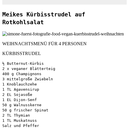
Meikes Kürbisstrudel auf
Rotkohlsalat
WEIHNACHTSMENÜ FÜR 4 PERSONEN
KÜRBISSTRUDEL
½ Butternut-Kürbis
2 x veganer Blätterteig
400 g Champignons
3 mittelgroße Zwiebeln
1 Knoblauchzehe
1 TL Agavensirup
2 EL Sojasoße
1 EL Dijon-Senf
50 g Walnusskerne
50 g frischer Spinat
2 TL Thymian
1 TL Muskatnuss
Salz und Pfeffer