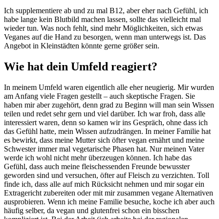
Ich supplementiere ab und zu mal B12, aber eher nach Gefühl, ich
habe lange kein Blutbild machen lassen, sollte das vielleicht mal
wieder tun. Was noch fehlt, sind mehr Möglichkeiten, sich etwas
Veganes auf die Hand zu besorgen, wenn man unterwegs ist. Das
Angebot in Kleinstädten könnte gerne größer sein.
Wie hat dein Umfeld reagiert?
In meinem Umfeld waren eigentlich alle eher neugierig. Mir wurden
am Anfang viele Fragen gestellt – auch skeptische Fragen. Sie
haben mir aber zugehört, denn grad zu Beginn will man sein Wissen
teilen und redet sehr gern und viel darüber. Ich war froh, dass alle
interessiert waren, denn so kamen wir ins Gespräch, ohne dass ich
das Gefühl hatte, mein Wissen aufzudrängen. In meiner Familie hat
es bewirkt, dass meine Mutter sich öfter vegan ernährt und meine
Schwester immer mal vegetarische Phasen hat. Nur meinen Vater
werde ich wohl nicht mehr überzeugen können. Ich habe das
Gefühl, dass auch meine fleischessenden Freunde bewusster
geworden sind und versuchen, öfter auf Fleisch zu verzichten. Toll
finde ich, dass alle auf mich Rücksicht nehmen und mir sogar ein
Extragericht zubereiten oder mit mir zusammen vegane Alternativen
ausprobieren. Wenn ich meine Familie besuche, koche ich aber auch
häufig selber, da vegan und glutenfrei schon ein bisschen