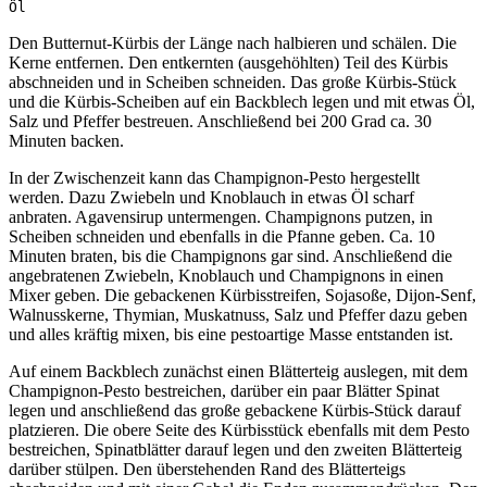
Öl
Den Butternut-Kürbis der Länge nach halbieren und schälen. Die
Kerne entfernen. Den entkernten (ausgehöhlten) Teil des Kürbis
abschneiden und in Scheiben schneiden. Das große Kürbis-Stück
und die Kürbis-Scheiben auf ein Backblech legen und mit etwas Öl,
Salz und Pfeffer bestreuen. Anschließend bei 200 Grad ca. 30
Minuten backen.
In der Zwischenzeit kann das Champignon-Pesto hergestellt
werden. Dazu Zwiebeln und Knoblauch in etwas Öl scharf
anbraten. Agavensirup untermengen. Champignons putzen, in
Scheiben schneiden und ebenfalls in die Pfanne geben. Ca. 10
Minuten braten, bis die Champignons gar sind. Anschließend die
angebratenen Zwiebeln, Knoblauch und Champignons in einen
Mixer geben. Die gebackenen Kürbisstreifen, Sojasoße, Dijon-Senf,
Walnusskerne, Thymian, Muskatnuss, Salz und Pfeffer dazu geben
und alles kräftig mixen, bis eine pestoartige Masse entstanden ist.
Auf einem Backblech zunächst einen Blätterteig auslegen, mit dem
Champignon-Pesto bestreichen, darüber ein paar Blätter Spinat
legen und anschließend das große gebackene Kürbis-Stück darauf
platzieren. Die obere Seite des Kürbisstück ebenfalls mit dem Pesto
bestreichen, Spinatblätter darauf legen und den zweiten Blätterteig
darüber stülpen. Den überstehenden Rand des Blätterteigs