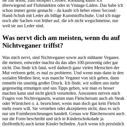
sie mir selbst, zum Beispiel Cremes. Kleidung kaufe ich
überwiegend auf Flohmärkten oder in Vintage-Läden. Das habe ich
schon immer gerne gemacht – da kaufe ich lieber einen Second-
Hand-Schuh mit Leder als billige Kunststoffschuhe. Und ich trage
noch alte Sachen von früher auf, die ich nicht wegschmeisse, nur
weil sie aus Leder sind.
Was nervt dich am meisten, wenn du auf
Nichtveganer triffst?
Was mich nervt, sind Nichtveganer sowie auch militante Veganer,
die meinen, entweder machst du das alles 100-prozentig oder gar
nicht. Das finde ich fatal, weil dadurch ganz vielen Menschen der
Mut verloren geht, es mal zu probieren. Und wenn man dann in den
sozialen Medien liest, was manche Veganer von sich geben, dann
entsteht ein unnötig großer Druck. Ich finde, wir sollten uns mehr
gegenseitig ermutigen und uns Tipps geben, wie man es besser
machen kann und nicht gleich verurteilen. Ansonsten nerven mich
Fragen von Nichtveganern, warum man Fleischersatz auch als Steak
oder Würstchen o. ä. bezeichnet, wenn man doch gar kein Fleisch
mehr essen will. Sie verstehen oder akzeptieren nicht, dass es sich
nur um Formbezeichnungen handelt. Genau wie Bärchenwurst auch
nur die Form beschreibt und sich in Kinderschokolade ja
(hoffentlich) auch keine Kinder befinden. Auch wenn ich persönlich