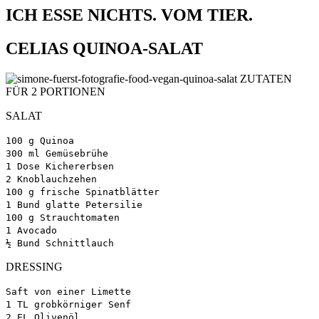
ICH ESSE NICHTS. VOM TIER.
CELIAS QUINOA-SALAT
ZUTATEN
FÜR 2 PORTIONEN
SALAT
100 g Quinoa
300 ml Gemüsebrühe
1 Dose Kichererbsen
2 Knoblauchzehen
100 g frische Spinatblätter
1 Bund glatte Petersilie
100 g Strauchtomaten
1 Avocado
½ Bund Schnittlauch
DRESSING
Saft von einer Limette
1 TL grobkörniger Senf
2 EL Olivenöl