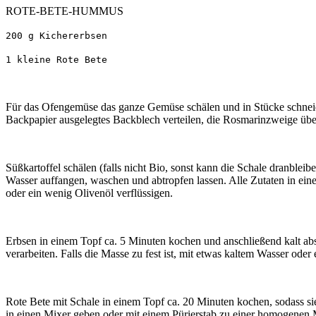
ROTE-BETE-HUMMUS
200 g Kichererbsen
1 kleine Rote Bete
Für das Ofengemüse das ganze Gemüse schälen und in Stücke schneide
Backpapier ausgelegtes Backblech verteilen, die Rosmarinzweige über
Süßkartoffel schälen (falls nicht Bio, sonst kann die Schale dranblei
Wasser auffangen, waschen und abtropfen lassen. Alle Zutaten in ein
oder ein wenig Olivenöl verflüssigen.
Erbsen in einem Topf ca. 5 Minuten kochen und anschließend kalt ab
verarbeiten. Falls die Masse zu fest ist, mit etwas kaltem Wasser oder
Rote Bete mit Schale in einem Topf ca. 20 Minuten kochen, sodass sie
in einen Mixer geben oder mit einem Pürierstab zu einer homogenen Ma