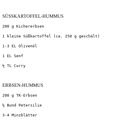
SÜSSKARTOFFEL-HUMMUS
200 g Kichererbsen
1 kleine Süßkartoffel (ca. 250 g geschält)
1-3 EL Olivenöl
1 EL Senf
½ TL Curry
ERBSEN-HUMMUS
200 g TK-Erbsen
½ Bund Petersilie
3-4 Minzblätter