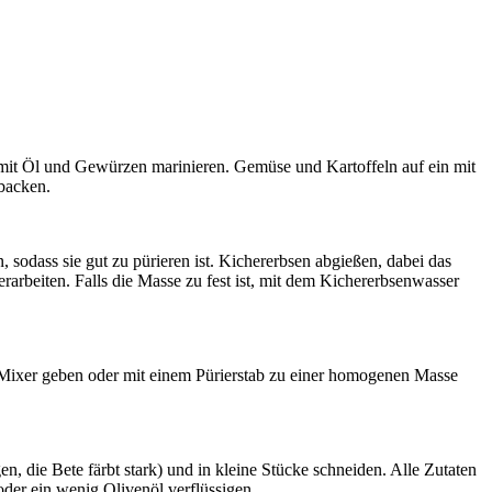
 mit Öl und Gewürzen marinieren. Gemüse und Kartoffeln auf ein mit
 backen.
, sodass sie gut zu pürieren ist. Kichererbsen abgießen, dabei das
arbeiten. Falls die Masse zu fest ist, mit dem Kichererbsenwasser
n Mixer geben oder mit einem Pürierstab zu einer homogenen Masse
, die Bete färbt stark) und in kleine Stücke schneiden. Alle Zutaten
oder ein wenig Olivenöl verflüssigen.