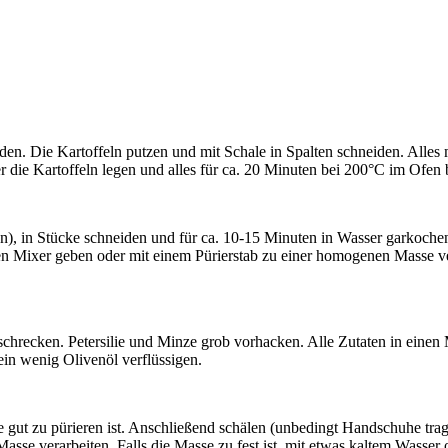
n. Die Kartoffeln putzen und mit Schale in Spalten schneiden. Alles
 die Kartoffeln legen und alles für ca. 20 Minuten bei 200°C im Ofen
ben), in Stücke schneiden und für ca. 10-15 Minuten in Wasser garkochen
en Mixer geben oder mit einem Pürierstab zu einer homogenen Masse ver
schrecken. Petersilie und Minze grob vorhacken. Alle Zutaten in eine
 ein wenig Olivenöl verflüssigen.
 gut zu pürieren ist. Anschließend schälen (unbedingt Handschuhe tragen
sse verarbeiten. Falls die Masse zu fest ist, mit etwas kaltem Wasser 